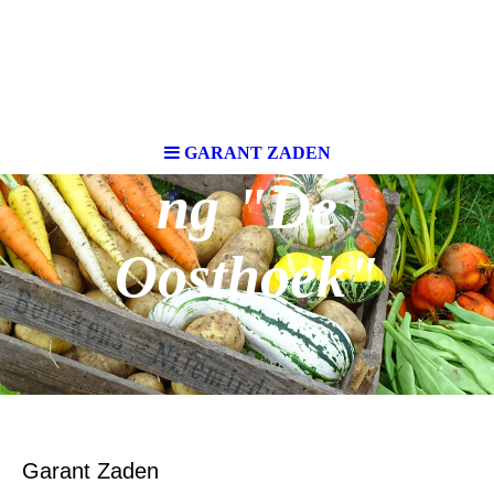
Volkstuinverenigi
GARANT ZADEN
ng "De
Oosthoek"
V-
Garant Zaden